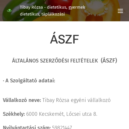
Tibay Rózsa - dietetikus, gyermek
dietetikus, táplálkozási
tanácsadás
ÁSZF
(ÁSZF)
ÁLTALÁNOS SZERZŐDÉSI FELTÉTELEK
·
A Szolgáltató adatai:
Vállalkozó neve:
Tibay Rózsa egyéni vállalkozó
Székhely:
6000 Kecskemét, Lőcsei utca 8.
Nyilvántartási szám:
59821447