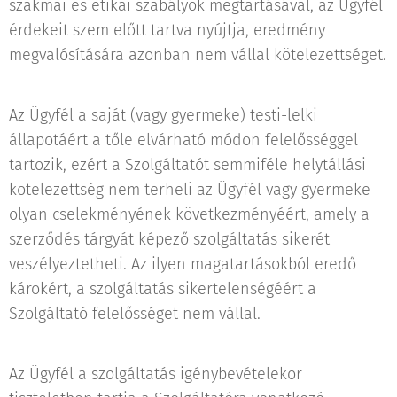
szakmai és etikai szabályok megtartásával, az Ügyfél
érdekeit szem előtt tartva nyújtja, eredmény
megvalósítására azonban nem vállal kötelezettséget.
Az Ügyfél a saját (vagy gyermeke) testi-lelki
állapotáért a tőle elvárható módon felelősséggel
tartozik, ezért a Szolgáltatót semmiféle helytállási
kötelezettség nem terheli az Ügyfél vagy gyermeke
olyan cselekményének következményéért, amely a
szerződés tárgyát képező szolgáltatás sikerét
veszélyeztetheti. Az ilyen magatartásokból eredő
károkért, a szolgáltatás sikertelenségéért a
Szolgáltató felelősséget nem vállal.
Az Ügyfél a szolgáltatás igénybevételekor