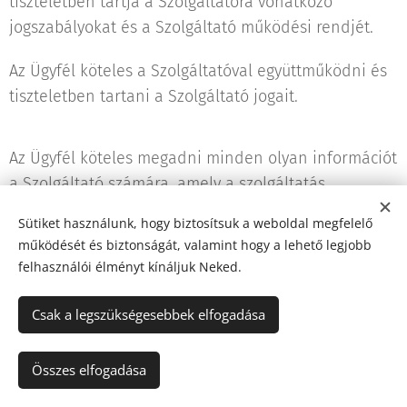
tiszteletben tartja a Szolgáltatóra vonatkozó
jogszabályokat és a Szolgáltató működési rendjét.
Az Ügyfél köteles a Szolgáltatóval együttműködni és
tiszteletben tartani a Szolgáltató jogait.
Az Ügyfél köteles megadni minden olyan információt
a Szolgáltató számára, amely a szolgáltatás
teljesítése szempontjából jelentőséggel bír.
Sütiket használunk, hogy biztosítsuk a weboldal megfelelő
működését és biztonságát, valamint hogy a lehető legjobb
A Szolgáltató semmilyen felelősséget nem vállal az
felhasználói élményt kínáljuk Neked.
Ügyfél által elhallgatott, vagy nem megfelelően
átadott információk miatti problémákért,
Csak a legszükségesebbek elfogadása
egészségkárosodásért.
Összes elfogadása
Az Ügyfél kötelezettséget vállal arra, hogy nem