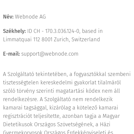
Név:
Webnode AG
Székhely:
ID CH - 170.3.036.124-0, based in
Limmatquai 112 8001 Zurich, Switzerland
E-mail:
support@webnode.com
A Szolgáltató tekintetében, a fogyasztókkal szembeni
tisztességtelen kereskedelmi gyakorlat tilalmáról
szóló törvény szerinti magatartási kódex nem áll
rendelkezésre. A Szolgáltató nem rendelkezik
kamarai tagsággal, kizárólag a kötelező kamarai
regisztrációt teljesítette, azonban tagja a Magyar
Dietetikusok Országos Szövetségének, a Házi
Gyermekorvosok Országos Érdekképviseleti és